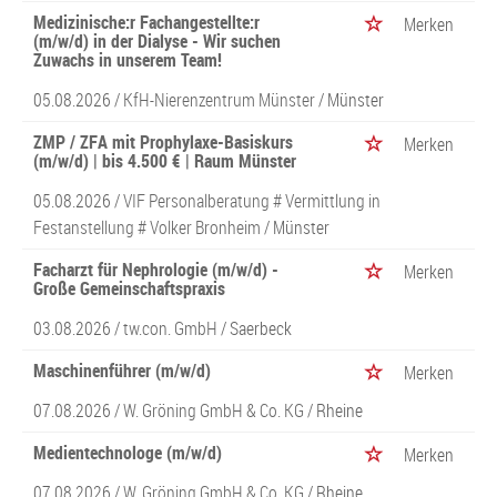
Medizinische:r Fachangestellte:r
Merken
(m/w/d) in der Dialyse - Wir suchen
Zuwachs in unserem Team!
05.08.2026 /
KfH-Nierenzentrum Münster
/ Münster
ZMP / ZFA mit Prophylaxe-Basiskurs
Merken
(m/w/d) | bis 4.500 € | Raum Münster
05.08.2026 /
VIF Personalberatung # Vermittlung in
Festanstellung # Volker Bronheim
/ Münster
Facharzt für Nephrologie (m/w/d) -
Merken
Große Gemeinschaftspraxis
03.08.2026 /
tw.con. GmbH
/ Saerbeck
Maschinenführer (m/w/d)
Merken
07.08.2026 /
W. Gröning GmbH & Co. KG
/ Rheine
Medientechnologe (m/w/d)
Merken
07.08.2026 /
W. Gröning GmbH & Co. KG
/ Rheine