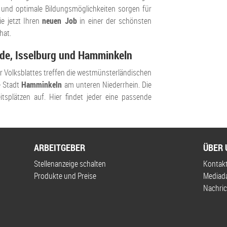
rt und optimale Bildungsmöglichkeiten sorgen für
e jetzt Ihren
neuen Job
in einer der schönsten
hat.
ede, Isselburg und Hamminkeln
r Volksblattes treffen die westmünsterländischen
e Stadt
Hamminkeln
am unteren Niederrhein. Die
splätzen auf. Hier findet jeder eine passende
ARBEITGEBER
ÜBER 
Stellenanzeige schalten
Kontak
Produkte und Preise
Mediad
Nachric