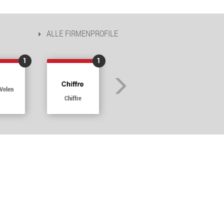
ALLE FIRMENPROFILE
1
1
 Velen
Chiffre