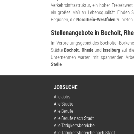
Verkehrsinfrastruktur, ein hoher Freizeitwe
ein großes Maß an Lebensqualität. Finden Si
Regionen, die
Nordrhein-Westfalen
zu bieten 
Stellenangebote in Bocholt, Rh
Im Verbreitungsgebiet des Bocholter-Borkene
Städte
Bocholt, Rhede
und
Isselburg
auf di
Unternehmen warten mit spannenden Arbeit
Stelle
.
JOBSUCHE
Alle Jobs
Alle Städte
Alle Berufe
Alle Berufe nach Stadt
Alle Tätigkeitsbereiche
Alle Tätigkeitsbereiche nach Stadt