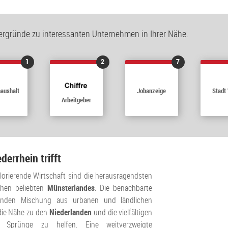
tergründe zu interessanten Unternehmen in Ihrer Nähe.
1
2
7
haushalt
Jobanzeige
Stadt
Arbeitgeber
errhein trifft
lorierende Wirtschaft sind die herausragendsten
chen beliebten
Münsterlandes
. Die benachbarte
unden Mischung aus urbanen und ländlichen
 die Nähe zu den
Niederlanden
und die vielfältigen
Sprünge zu helfen. Eine weitverzweigte