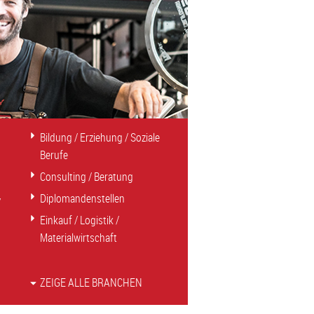
Bildung / Erziehung / Soziale
Berufe
Consulting / Beratung
Diplomandenstellen
/
Einkauf / Logistik /
Materialwirtschaft
ZEIGE ALLE BRANCHEN