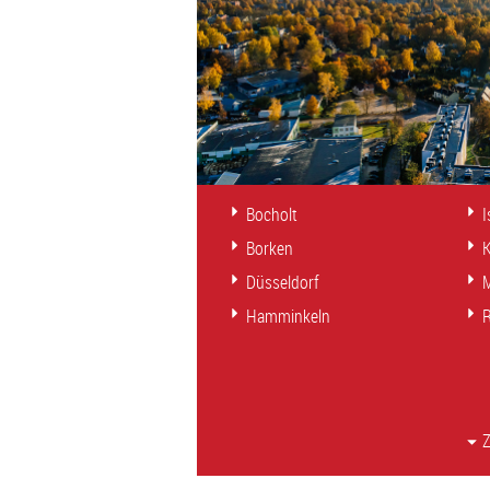
Bocholt
I
Borken
K
Düsseldorf
Hamminkeln