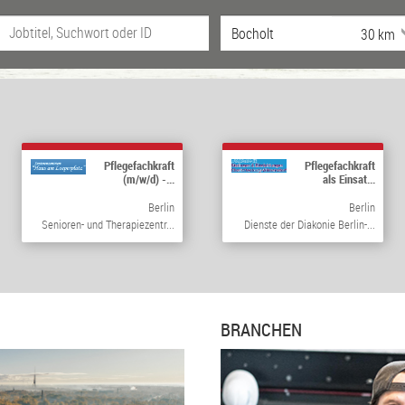
Pflegefachkraft
Pflegefachkraft
(m/w/d) -...
als Einsat...
Berlin
Berlin
Senioren- und Therapiezentr...
Dienste der Diakonie Berlin-...
BRANCHEN