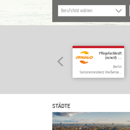
Pflegefachkraft
(m/w/d) -...
Berlin
Seniorenresidenz Weißense...
STÄDTE