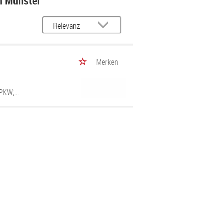
in Münster
Merken
KW;...