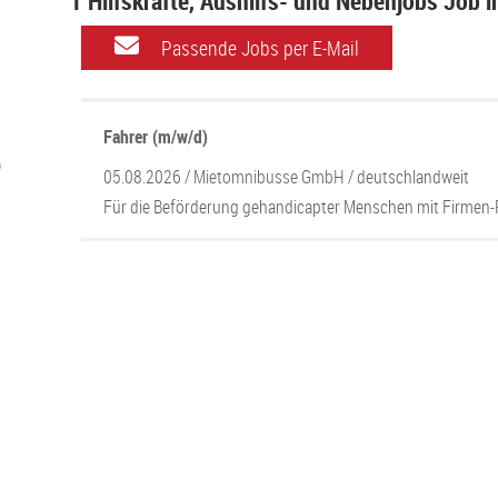
1 Hilfskräfte, Aushilfs- und Nebenjobs Job 
Passende Jobs per E-Mail
Fahrer (m/w/d)
)
05.08.2026 /
Mietomnibusse GmbH
/ deutschlandweit
Für die Beförderung gehandicapter Menschen mit Firmen-P