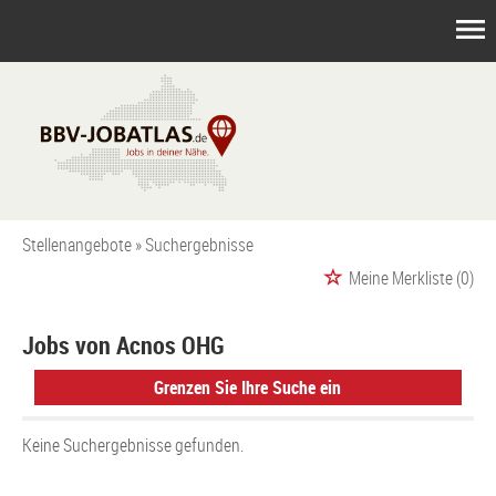
Stellenangebote
Suchergebnisse
Meine Merkliste
(0)
Jobs von Acnos OHG
Grenzen Sie Ihre Suche ein
Keine Suchergebnisse gefunden.