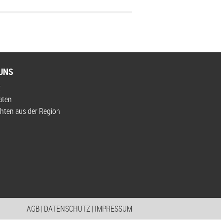
UNS
t
aten
hten aus der Region
AGB
|
DATENSCHUTZ
|
IMPRESSUM