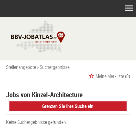
Stellenangebote
Suchergebnisse
Meine Merkliste
(0)
Jobs von Kinzel-Architecture
Grenzen Sie Ihre Suche ein
Keine Suchergebnisse gefunden.