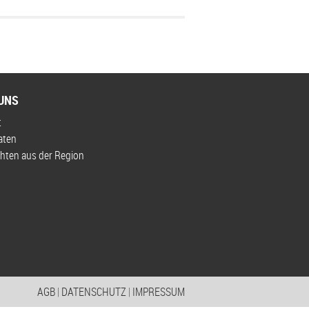
UNS
t
aten
hten aus der Region
AGB
|
DATENSCHUTZ
|
IMPRESSUM