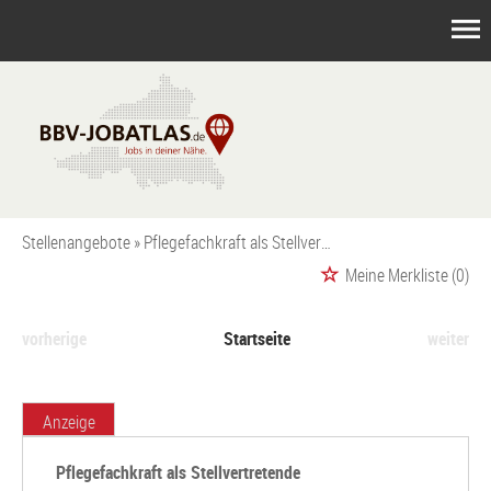
Stellenangebote
Pflegefachkraft als Stellvertretende Wohnbereichsleitung (m|w|d) | Vollzeit bis zu 59.108 € Jahresbruttogehalt
Meine Merkliste
(0)
vorherige
Startseite
weiter
Anzeige
Pflegefachkraft als Stellvertretende