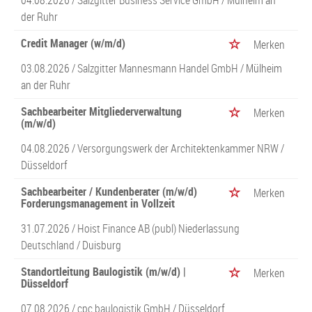
04.08.2026 /
Salzgitter Business Service GmbH
/ Mülheim an
der Ruhr
Credit Manager (w/m/d)
Merken
03.08.2026 /
Salzgitter Mannesmann Handel GmbH
/ Mülheim
an der Ruhr
Sachbearbeiter Mitgliederverwaltung
Merken
(m/w/d)
04.08.2026 /
Versorgungswerk der Architektenkammer NRW
/
Düsseldorf
Sachbearbeiter / Kundenberater (m/w/d)
Merken
Forderungsmanagement in Vollzeit
31.07.2026 /
Hoist Finance AB (publ) Niederlassung
Deutschland
/ Duisburg
Standortleitung Baulogistik (m/w/d) |
Merken
Düsseldorf
07.08.2026 /
cpc baulogistik GmbH
/ Düsseldorf