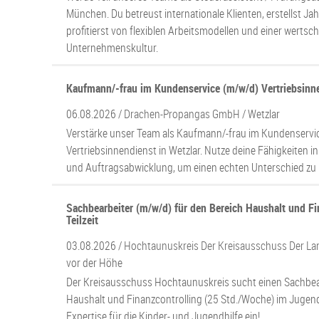
München. Du betreust internationale Klienten, erstellst J
profitierst von flexiblen Arbeitsmodellen und einer werts
Unternehmenskultur.
Kaufmann/-frau im Kundenservice (m/w/d) Vertriebsinn
06.08.2026 /
Drachen-Propangas GmbH
/ Wetzlar
Verstärke unser Team als Kaufmann/-frau im Kundenservi
Vertriebsinnendienst in Wetzlar. Nutze deine Fähigkeiten
und Auftragsabwicklung, um einen echten Unterschied zu
Sachbearbeiter (m/w/d) für den Bereich Haushalt und Fi
Teilzeit
03.08.2026 /
Hochtaunuskreis Der Kreisausschuss Der La
vor der Höhe
Der Kreisausschuss Hochtaunuskreis sucht einen Sachbear
Haushalt und Finanzcontrolling (25 Std./Woche) im Jugend
Expertise für die Kinder- und Jugendhilfe ein!