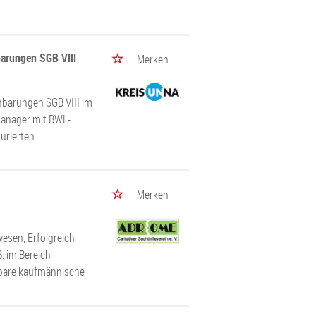
barungen SGB VIII
Merken
inbarungen SGB VIII im
manager mit BWL-
urierten
Merken
esen; Erfolgreich
. im Bereich
hbare kaufmännische