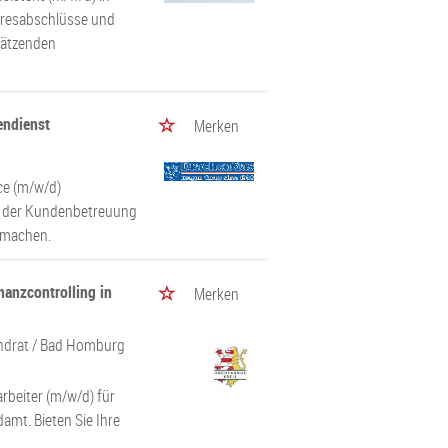
ahresabschlüsse und
chätzenden
endienst
Merken
ce (m/w/d)
 in der Kundenbetreuung
 machen.
nanzcontrolling in
Merken
ndrat
/ Bad Homburg
beiter (m/w/d) für
amt. Bieten Sie Ihre