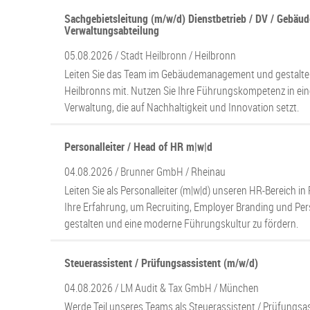
Sachgebietsleitung (m/w/d) Dienstbetrieb / DV / Gebäu
Verwaltungsabteilung
05.08.2026 /
Stadt Heilbronn
/ Heilbronn
Leiten Sie das Team im Gebäudemanagement und gestalten
Heilbronns mit. Nutzen Sie Ihre Führungskompetenz in ei
Verwaltung, die auf Nachhaltigkeit und Innovation setzt.
Personalleiter / Head of HR m|w|d
04.08.2026 /
Brunner GmbH
/ Rheinau
Leiten Sie als Personalleiter (m|w|d) unseren HR-Bereich in
Ihre Erfahrung, um Recruiting, Employer Branding und Pe
gestalten und eine moderne Führungskultur zu fördern.
Steuerassistent / Prüfungsassistent (m/w/d)
04.08.2026 /
LM Audit & Tax GmbH
/ München
Werde Teil unseres Teams als Steuerassistent / Prüfungsas