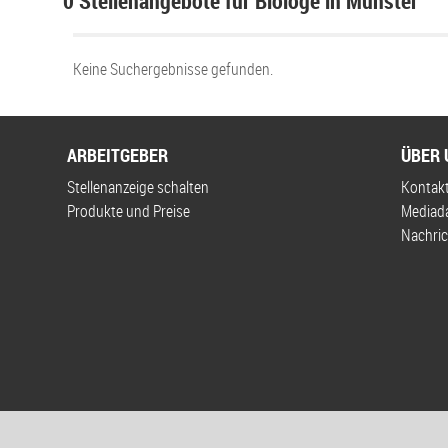
0 Stellenangebote für Biologe in Münster
Keine Suchergebnisse gefunden.
ARBEITGEBER
ÜBER 
Stellenanzeige schalten
Kontak
Produkte und Preise
Mediad
Nachric