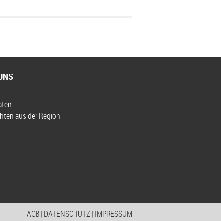
UNS
t
aten
hten aus der Region
AGB
|
DATENSCHUTZ
|
IMPRESSUM