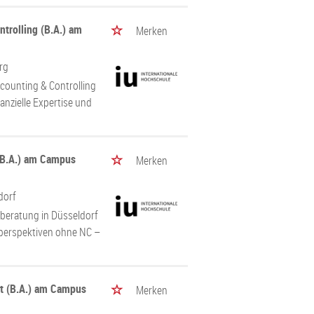
trolling (B.A.) am
Merken
rg
ccounting & Controlling
anzielle Expertise und
(B.A.) am Campus
Merken
dorf
rberatung in Düsseldorf
reperspektiven ohne NC –
t (B.A.) am Campus
Merken