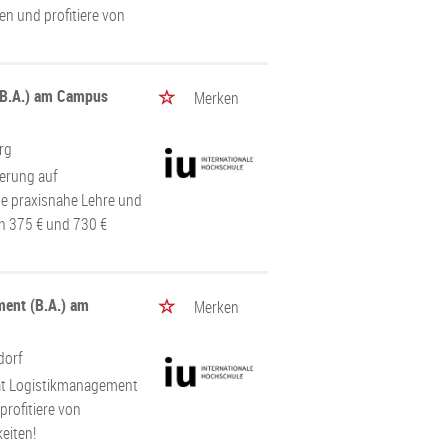
en und profitiere von
(B.A.) am Campus
Merken
rg
ierung auf
be praxisnahe Lehre und
en 375 € und 730 €
ment (B.A.) am
Merken
dorf
tät Logistikmanagement
profitiere von
eiten!