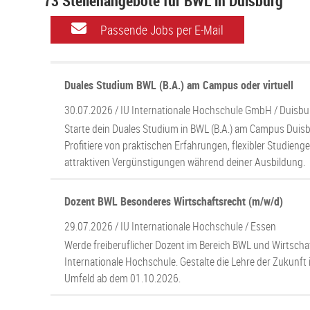
73 Stellenangebote für BWL in Duisburg
Passende Jobs per E-Mail
Duales Studium BWL (B.A.) am Campus oder virtuell
30.07.2026 /
IU Internationale Hochschule GmbH
/ Duisbu
Starte dein Duales Studium in BWL (B.A.) am Campus Duisbu
Profitiere von praktischen Erfahrungen, flexibler Studieng
attraktiven Vergünstigungen während deiner Ausbildung.
Dozent BWL Besonderes Wirtschaftsrecht (m/w/d)
29.07.2026 /
IU Internationale Hochschule
/ Essen
Werde freiberuflicher Dozent im Bereich BWL und Wirtschaf
Internationale Hochschule. Gestalte die Lehre der Zukunft 
Umfeld ab dem 01.10.2026.