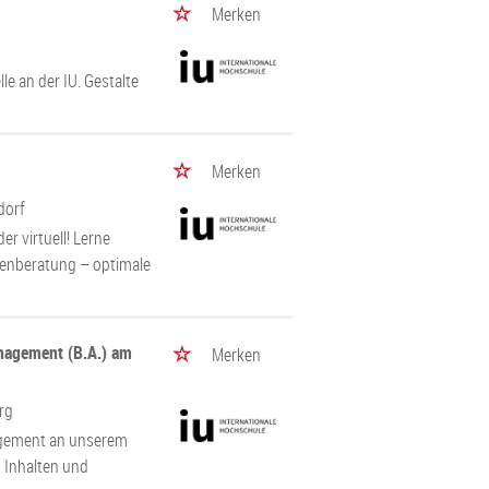
Merken
le an der IU. Gestalte
Merken
dorf
 virtuell! Lerne
dienberatung – optimale
anagement (B.A.) am
Merken
rg
nagement an unserem
n Inhalten und