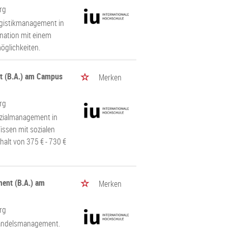
rg
ogistikmanagement in
ination mit einem
öglichkeiten.
t (B.A.) am Campus
Merken
rg
ozialmanagement in
Wissen mit sozialen
alt von 375 € - 730 €
ent (B.A.) am
Merken
rg
 Handelsmanagement.