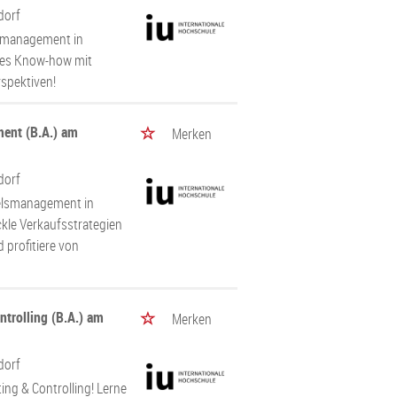
dorf
almanagement in
ches Know-how mit
rspektiven!
ent (B.A.) am
Merken
dorf
delsmanagement in
ckle Verkaufsstrategien
 profitiere von
trolling (B.A.) am
Merken
dorf
ng & Controlling! Lerne