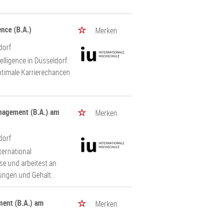
ence (B.A.)
Merken
dorf
elligence in Düsseldorf.
ptimale Karrierechancen
anagement (B.A.) am
Merken
dorf
ternational
se und arbeitest an
gungen und Gehalt.
ment (B.A.) am
Merken