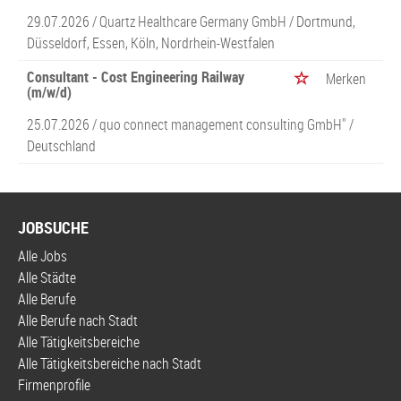
29.07.2026 /
Quartz Healthcare Germany GmbH
/ Dortmund,
Düsseldorf, Essen, Köln, Nordrhein-Westfalen
Consultant - Cost Engineering Railway
Merken
(m/w/d)
25.07.2026 /
quo connect management consulting GmbH''
/
Deutschland
JOBSUCHE
Alle Jobs
Alle Städte
Alle Berufe
Alle Berufe nach Stadt
Alle Tätigkeitsbereiche
Alle Tätigkeitsbereiche nach Stadt
Firmenprofile