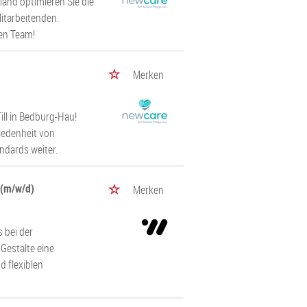
and optimieren Sie die
itarbeitenden.
hen Team!
Merken
ll in Bedburg-Hau!
riedenheit von
ndards weiter.
 (m/w/d)
Merken
 bei der
Gestalte eine
d flexiblen