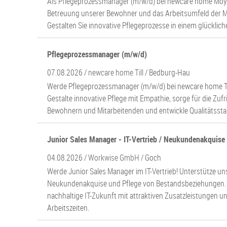
Als Pflegeprozessmanager (m/w/d) bei newcare home Moyl
Betreuung unserer Bewohner und das Arbeitsumfeld der M
Gestalten Sie innovative Pflegeprozesse in einem glücklic
Pflegeprozessmanager (m/w/d)
07.08.2026 /
newcare home Till
/ Bedburg-Hau
Werde Pflegeprozessmanager (m/w/d) bei newcare home Ti
Gestalte innovative Pflege mit Empathie, sorge für die Zuf
Bewohnern und Mitarbeitenden und entwickle Qualitätssta
Junior Sales Manager - IT-Vertrieb / Neukundenakquise
04.08.2026 /
Workwise GmbH
/ Goch
Werde Junior Sales Manager im IT-Vertrieb! Unterstütze uns
Neukundenakquise und Pflege von Bestandsbeziehungen. 
nachhaltige IT-Zukunft mit attraktiven Zusatzleistungen un
Arbeitszeiten.