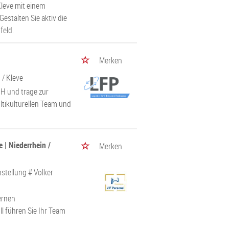
Kleve mit einem
estalten Sie aktiv die
feld.
Merken
H
/ Kleve
bH und trage zur
ultikulturellen Team und
 | Niederrhein /
Merken
stellung # Volker
ernen
l führen Sie Ihr Team