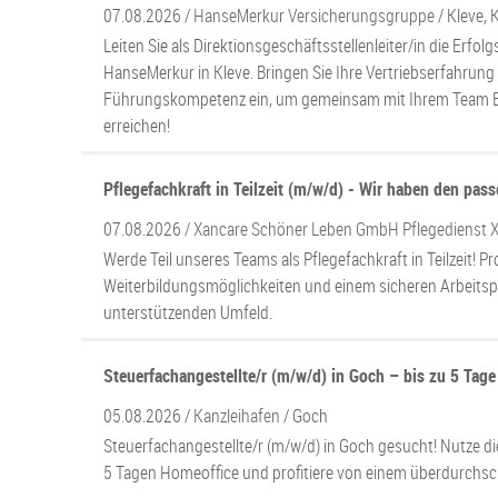
als auch die Region. Der internationale Flughafen Weeze befin
07.08.2026 /
HanseMerkur Versicherungsgruppe
/ Kleve, 
der Bahn sind Direktfahrten zum Beispiel nach Kleve, Krefeld o
Leiten Sie als Direktionsgeschäftsstellenleiter/in die Erfo
HanseMerkur in Kleve. Bringen Sie Ihre Vertriebserfahrung
Alle Schulformen in einer Stadt
Führungskompetenz ein, um gemeinsam mit Ihrem Team B
Besonders für Familien gilt Goch als lebenswerter Ort. Alle S
erreichen!
städtische Gymnasium zählt mit seiner lebendigen Schulgem
ausgeprägtes Vereinswesen trifft in Goch auf ein umfangreich
Pflegefachkraft in Teilzeit (m/w/d) - Wir haben den pas
ein Freizeitspaßbad mit Sauna-Arrangements und einem 
Sehenswürdigkeiten, ein Klostergut und Theaterbühnen. Der 
07.08.2026 /
Xancare Schöner Leben GmbH Pflegedienst 
stillgelegten Öl- und Getreidemühle, in der regelmäßig
Werde Teil unseres Teams als Pflegefachkraft in Teilzeit! Pro
Gastronomiebetriebe und gut sortierte Geschäfte prägen den 
Weiterbildungsmöglichkeiten und einem sicheren Arbeitspl
unterstützenden Umfeld.
Steuerfachangestellte/r (m/w/d) in Goch – bis zu 5 Tag
05.08.2026 /
Kanzleihafen
/ Goch
Steuerfachangestellte/r (m/w/d) in Goch gesucht! Nutze die 
5 Tagen Homeoffice und profitiere von einem überdurchsch