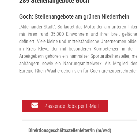
289 Stellenangebote Goch
Goch: Stellenangebote am grünen Niederrhein
„Miteinander-Stadt“: So lautet das Motto der am unteren link
mit ihren rund 35.000 Einwohnern und ihrer breit gefäche
definiert. Viele kleine und mittelständische Unternehmen bi
im Kreis Kleve, der mit besonderen Kompetenzen in der L
Arbeitgebern gehören ein namhafter Sportartikelhersteller, 
anhängern sowie ein Nahrungsmittelwerk. Als Mitglied de
Euregio Rhein-Waal ergeben sich für Goch grenzüberschreite
und Bildung. Berufsschulen und Weiterbildungseinrichtungen 
Sie passende Stellenangebote in Goch auf
www.bbv-jobatlas.de
Zwischen Ruhrgebiet und Randstad Holland
Passende Jobs per E-Mail
Gleich zwei Anschlussstellen hat die Autobahn A57 in G
Ballungszentren an Rhein und Ruhr wie Köln, Krefeld oder 
Niederlande verbindet. Eine weitere wichtige Fernstraße ist di
Direktionsgeschäftsstellenleiter/in (m/w/d)
Kleve bis an die pfälzische Grenze zu Frankreich reicht. Mehrer