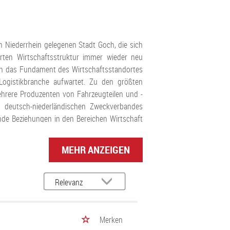
en Niederrhein gelegenen Stadt Goch, die sich
rten Wirtschaftsstruktur immer wieder neu
lden das Fundament des Wirtschaftsstandortes
ogistikbranche aufwartet. Zu den größten
mehrere Produzenten von Fahrzeugteilen und -
s deutsch-niederländischen Zweckverbandes
nde Beziehungen in den Bereichen Wirtschaft
sorgen für qualifizierten Nachwuchs. Finden
.
MEHR ANZEIGEN
och, welche die Stadt einerseits mit den
Neuss und andererseits mit dem Nachbarland
e Bundesstraße B9, die von Kranenburg im Kreis
e Buslinien erschließen sowohl das Stadtgebiet
Merken