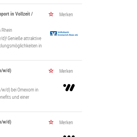
ort in Vollzeit /
Merken
 Rhein
d)! Genieße attraktive
cklungsmöglichkeiten in
m/w/d)
Merken
m/w/d) bei Omexom in
enefits und einer
m/w/d)
Merken