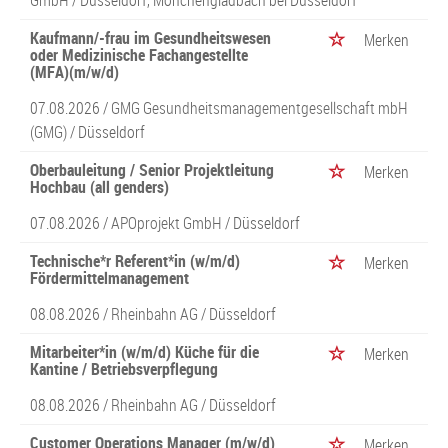
GmbH
/ Düsseldorf, Mönchengladbach bei Düsseldorf
Kaufmann/-frau im Gesundheitswesen
Merken
oder Medizinische Fachangestellte
(MFA)(m/w/d)
07.08.2026 /
GMG Gesundheitsmanagementgesellschaft mbH
(GMG)
/ Düsseldorf
Oberbauleitung / Senior Projektleitung
Merken
Hochbau (all genders)
07.08.2026 /
APOprojekt GmbH
/ Düsseldorf
Technische*r Referent*in (w/m/d)
Merken
Fördermittelmanagement
08.08.2026 /
Rheinbahn AG
/ Düsseldorf
Mitarbeiter*in (w/m/d) Küche für die
Merken
Kantine / Betriebsverpflegung
08.08.2026 /
Rheinbahn AG
/ Düsseldorf
Customer Operations Manager (m/w/d)
Merken