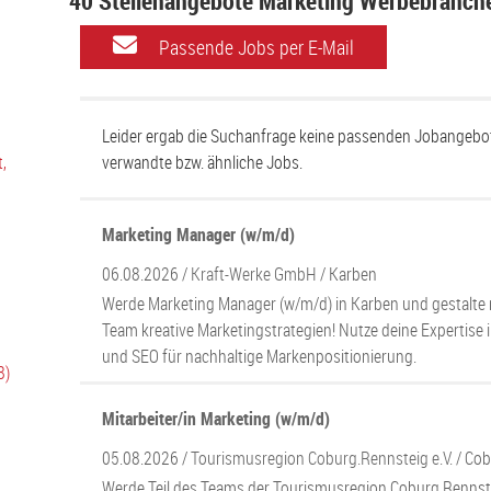
40 Stellenangebote Marketing Werbebranch
Passende Jobs per E-Mail
Leider ergab die Suchanfrage keine passenden Jobangebot
,
verwandte bzw. ähnliche Jobs.
Marketing Manager (w/m/d)
06.08.2026 /
Kraft-Werke GmbH
/ Karben
Werde Marketing Manager (w/m/d) in Karben und gestalte
Team kreative Marketingstrategien! Nutze deine Expertise i
und SEO für nachhaltige Markenpositionierung.
8)
Mitarbeiter/in Marketing (w/m/d)
05.08.2026 /
Tourismusregion Coburg.Rennsteig e.V.
/ Co
Werde Teil des Teams der Tourismusregion Coburg.Rennstei