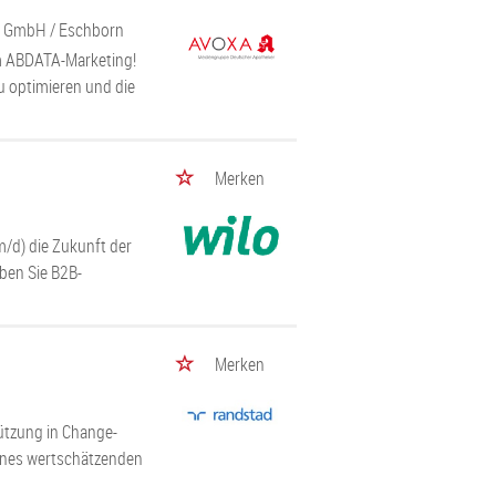
er GmbH
/ Eschborn
im ABDATA-Marketing!
zu optimieren und die
Merken
m/d) die Zukunft der
iben Sie B2B-
Merken
tützung in Change-
eines wertschätzenden