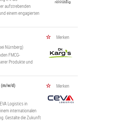
iner aufstrebenden
n und einem engagierten
Merken
bei Nürnberg)
enden FMCG-
erer Produkte und
 (m/w/d)
Merken
VA Logistics in
inem internationalen
g. Gestalte die Zukunft