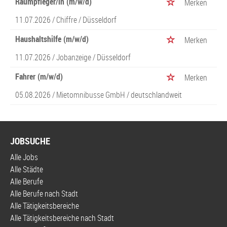
Raumpfleger/in (m/w/d)
Merken
11.07.2026 /
Chiffre
/ Düsseldorf
Haushaltshilfe (m/w/d)
Merken
11.07.2026 /
Jobanzeige
/ Düsseldorf
Fahrer (m/w/d)
Merken
05.08.2026 /
Mietomnibusse GmbH
/ deutschlandweit
JOBSUCHE
Alle Jobs
Alle Städte
Alle Berufe
Alle Berufe nach Stadt
Alle Tätigkeitsbereiche
Alle Tätigkeitsbereiche nach Stadt