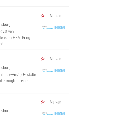
Merken
uisburg
novativen
fens bei HKM. Bring
n!
Merken
uisburg
lbau (w/m/d). Gestalte
d ermögliche eine
Merken
uisburg