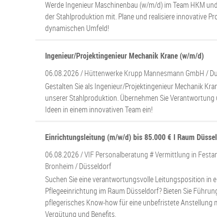
Werde Ingenieur Maschinenbau (w/m/d) im Team HKM und 
der Stahlproduktion mit. Plane und realisiere innovative Pr
dynamischen Umfeld!
Ingenieur/Projektingenieur Mechanik Krane (w/m/d)
06.08.2026 /
Hüttenwerke Krupp Mannesmann GmbH
/ D
Gestalten Sie als Ingenieur/Projektingenieur Mechanik Kra
unserer Stahlproduktion. Übernehmen Sie Verantwortung u
Ideen in einem innovativen Team ein!
Einrichtungsleitung (m/w/d) bis 85.000 € I Raum Düsse
06.08.2026 /
VIF Personalberatung # Vermittlung in Festan
Bronheim
/ Düsseldorf
Suchen Sie eine verantwortungsvolle Leitungsposition in 
Pflegeeinrichtung im Raum Düsseldorf? Bieten Sie Führ
pflegerisches Know-how für eine unbefristete Anstellung m
Vergütung und Benefits.