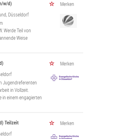
m/w/d)
Merken
und, Düsseldorf
um
. Werde Teil von
pannende Weise
d)
Merken
seldorf
en Jugendreferenten
eit in Vollzeit.
e in einem engagierten
) Teilzeit
Merken
seldorf