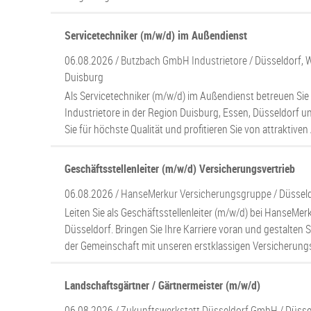
Servicetechniker (m/w/d) im Außendienst
06.08.2026 /
Butzbach GmbH Industrietore
/ Düsseldorf, 
Duisburg
Als Servicetechniker (m/w/d) im Außendienst betreuen Si
Industrietore in der Region Duisburg, Essen, Düsseldorf 
Sie für höchste Qualität und profitieren Sie von attraktive
Geschäftsstellenleiter (m/w/d) Versicherungsvertrieb
06.08.2026 /
HanseMerkur Versicherungsgruppe
/ Düssel
Leiten Sie als Geschäftsstellenleiter (m/w/d) bei HanseMer
Düsseldorf. Bringen Sie Ihre Karriere voran und gestalten S
der Gemeinschaft mit unseren erstklassigen Versicherun
Landschaftsgärtner / Gärtnermeister (m/w/d)
06.08.2026 /
Zukunftswerkstatt Düsseldorf GmbH
/ Düsse