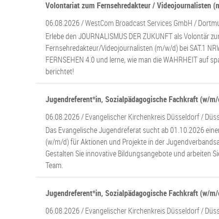
Volontariat zum Fernsehredakteur / Videojournalisten (
06.08.2026 /
WestCom Broadcast Services GmbH
/ Dortm
Erlebe den JOURNALISMUS DER ZUKUNFT als Volontär z
Fernsehredakteur/Videojournalisten (m/w/d) bei SAT.1 NRW
FERNSEHEN 4.0 und lerne, wie man die WAHRHEIT auf s
berichtet!
Jugendreferent*in, Sozialpädagogische Fachkraft (w/m/
06.08.2026 /
Evangelischer Kirchenkreis Düsseldorf
/ Düs
Das Evangelische Jugendreferat sucht ab 01.10.2026 ein
(w/m/d) für Aktionen und Projekte in der Jugendverbandsarb
Gestalten Sie innovative Bildungsangebote und arbeiten Si
Team.
Jugendreferent*in, Sozialpädagogische Fachkraft (w/m/d
06.08.2026 /
Evangelischer Kirchenkreis Düsseldorf
/ Düs