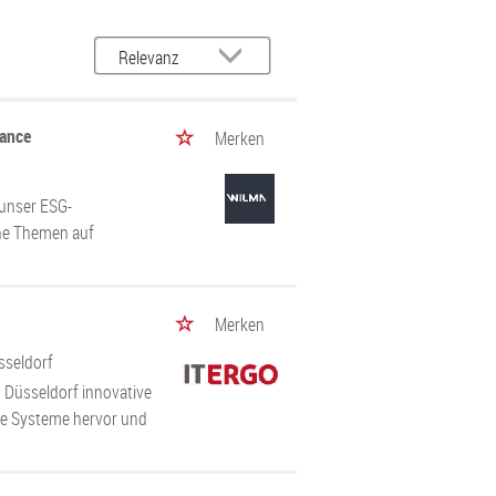
nance
Merken
 unser ESG-
ne Themen auf
Merken
sseldorf
n Düsseldorf innovative
rke Systeme hervor und