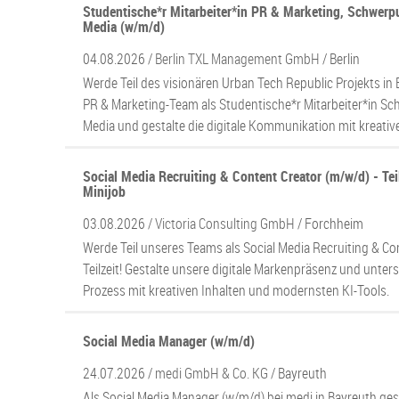
Studentische*r Mitarbeiter*in PR & Marketing, Schwerp
Media (w/m/d)
04.08.2026 /
Berlin TXL Management GmbH
/ Berlin
Werde Teil des visionären Urban Tech Republic Projekts in 
PR & Marketing-Team als Studentische*r Mitarbeiter*in S
Media und gestalte die digitale Kommunikation mit kreativ
Social Media Recruiting & Content Creator (m/w/d) - Tei
Minijob
03.08.2026 /
Victoria Consulting GmbH
/ Forchheim
Werde Teil unseres Teams als Social Media Recruiting & Co
Teilzeit! Gestalte unsere digitale Markenpräsenz und unter
Prozess mit kreativen Inhalten und modernsten KI-Tools.
Social Media Manager (w/m/d)
24.07.2026 /
medi GmbH & Co. KG
/ Bayreuth
Als Social Media Manager (w/m/d) bei medi in Bayreuth gest