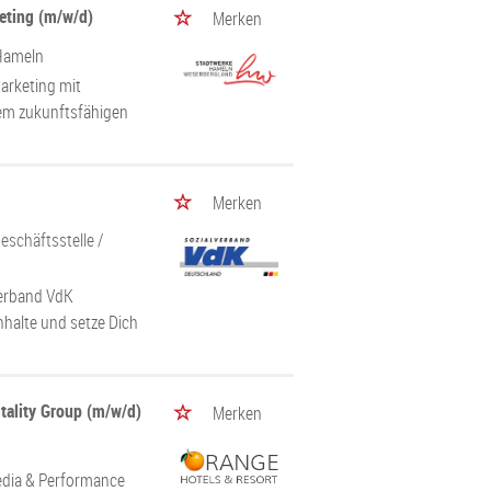
eting (m/w/d)
Merken
Hameln
arketing mit
inem zukunftsfähigen
Merken
eschäftsstelle
/
verband VdK
Inhalte und setze Dich
tality Group (m/w/d)
Merken
edia & Performance