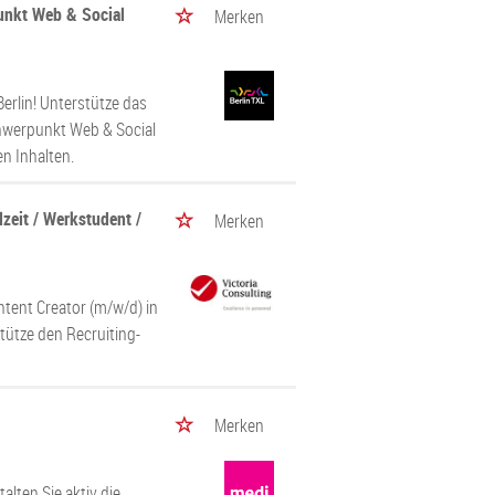
unkt Web & Social
Merken
Berlin! Unterstütze das
chwerpunkt Web & Social
en Inhalten.
lzeit / Werkstudent /
Merken
ntent Creator (m/w/d) in
stütze den Recruiting-
Merken
alten Sie aktiv die