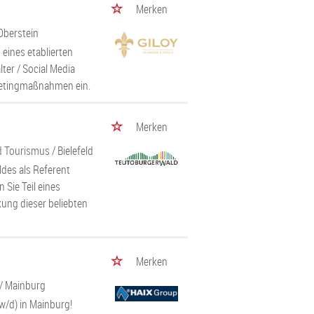
Merken
-Oberstein
 eines etablierten
er / Social Media
rketingmaßnahmen ein.
Merken
d Tourismus
/ Bielefeld
ldes als Referent
Sie Teil eines
kung dieser beliebten
Merken
/ Mainburg
w/d) in Mainburg!