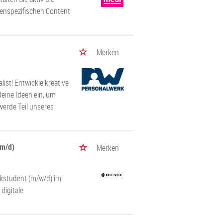
penspezifischen Content
Merken
list! Entwickle kreative
eine Ideen ein, um
werde Teil unseres
/m/d)
Merken
kstudent (m/w/d) im
 digitale