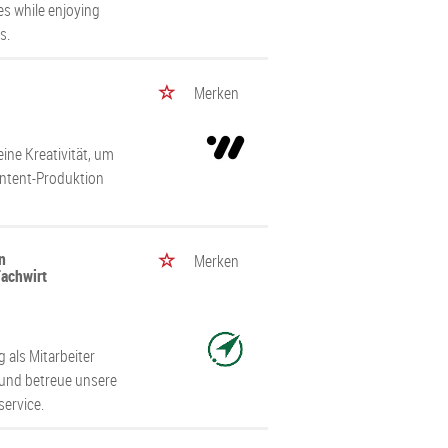
s while enjoying
s.
Merken
eine Kreativität, um
ontent-Produktion
n
Merken
achwirt
 als Mitarbeiter
 und betreue unsere
ervice.