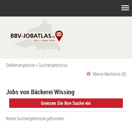
Stellenangebote
Suchergebnisse
Meine Merkliste
(0)
Jobs von Bäckerei Wissing
Grenzen Sie Ihre Suche ein
Keine Suchergebnisse gefunden.