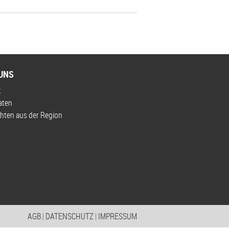
UNS
t
aten
hten aus der Region
AGB
|
DATENSCHUTZ
|
IMPRESSUM