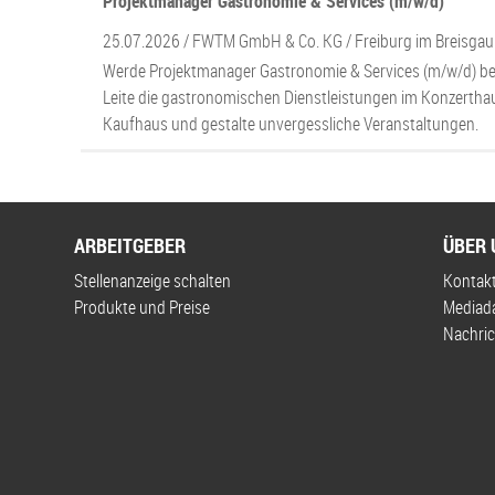
Projektmanager Gastronomie & Services (m/w/d)
25.07.2026 /
FWTM GmbH & Co. KG
/ Freiburg im Breisgau
Werde Projektmanager Gastronomie & Services (m/w/d) bei
Leite die gastronomischen Dienstleistungen im Konzertha
Kaufhaus und gestalte unvergessliche Veranstaltungen.
ARBEITGEBER
ÜBER 
Stellenanzeige schalten
Kontak
Produkte und Preise
Mediad
Nachric