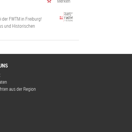
Merken
 der FWTM in Freiburg!
us und Historischen
UNS
t
aten
hten aus der Region