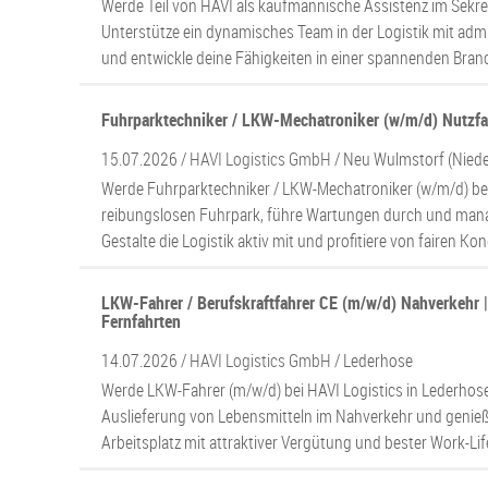
Werde Teil von HAVI als kaufmännische Assistenz im Sekretar
Unterstütze ein dynamisches Team in der Logistik mit adm
und entwickle deine Fähigkeiten in einer spannenden Bran
Fuhrparktechniker / LKW-Mechatroniker (w/m/d) Nutzf
15.07.2026 /
HAVI Logistics GmbH
/ Neu Wulmstorf (Niede
Werde Fuhrparktechniker / LKW-Mechatroniker (w/m/d) bei
reibungslosen Fuhrpark, führe Wartungen durch und man
Gestalte die Logistik aktiv mit und profitiere von fairen Kon
LKW-Fahrer / Berufskraftfahrer CE (m/w/d) Nahverkehr |
Fernfahrten
14.07.2026 /
HAVI Logistics GmbH
/ Lederhose
Werde LKW-Fahrer (m/w/d) bei HAVI Logistics in Lederhos
Auslieferung von Lebensmitteln im Nahverkehr und genieß
Arbeitsplatz mit attraktiver Vergütung und bester Work-Lif