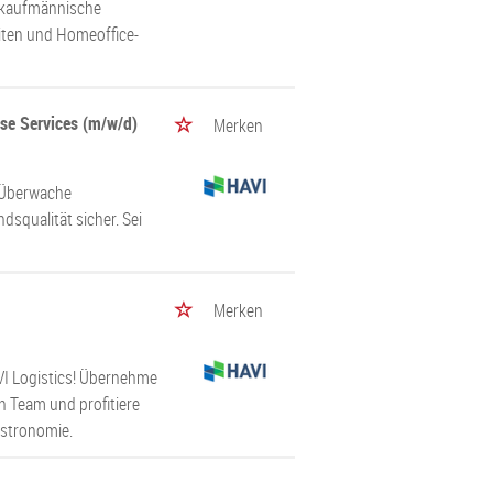
d kaufmännische
eiten und Homeoffice-
use Services (m/w/d)
Merken
! Überwache
dsqualität sicher. Sei
Merken
VI Logistics! Übernehme
 Team und profitiere
astronomie.