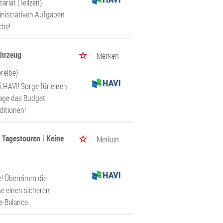
iat (Teilzeit).
inistrativen Aufgaben
che!
ahrzeug
Merken
relbe)
 HAVI! Sorge für einen
age das Budget.
ditionen!
 Tagestouren | Keine
Merken
e! Übernimm die
e einen sicheren
e-Balance.