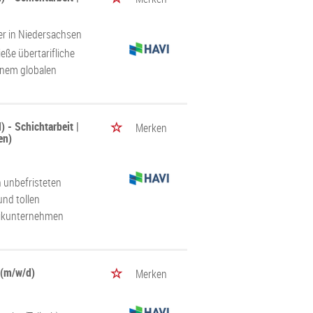
er in Niedersachsen
eße übertarifliche
inem globalen
 - Schichtarbeit |
Merken
en)
n unbefristeten
und tollen
tikunternehmen
 (m/w/d)
Merken