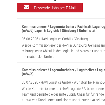
Passende Jobs per E-Mail
Kommissionierer / Lagermitarbeiter / Fachkraft Lagerlogi
(m/w/d) Lager & Logistik | Günzburg | Unbefristet
05.08.2026 /
HAVI Logistics GmbH
/ Günzburg
Werde Kommissionierer bei HAVI in Günzburg! Gemeinsam 
reibungslosen Ablauf in der Logistik und bieten dir unbefri
internationalen Umfeld.
Kommissionierer / Lagermitarbeiter / Lagerhelfer / Logis
(m/w/d)
30.07.2026 /
HAVI Logistics GmbH
/ Wunstorf bei Hannov
Werde Kommissionierer bei HAVI Logistics! Arbeite in ei
Team und begleite die gesamte Supply Chain für führende M
attraktiven Konditionen und einem unbefristeten Arbeitsve