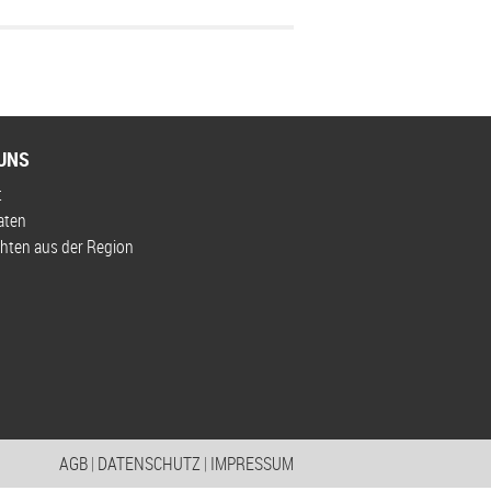
UNS
t
aten
hten aus der Region
AGB
|
DATENSCHUTZ
|
IMPRESSUM