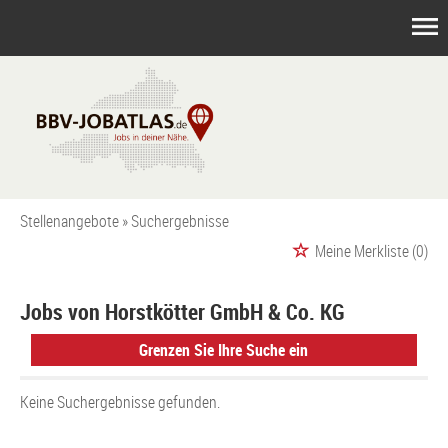
Stellenangebote
Suchergebnisse
Meine Merkliste
(0)
Jobs von Horstkötter GmbH & Co. KG
Grenzen Sie Ihre Suche ein
Keine Suchergebnisse gefunden.