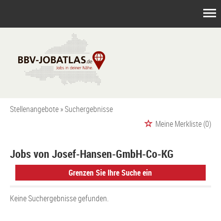
Stellenangebote
Suchergebnisse
Meine Merkliste
(0)
Jobs von Josef-Hansen-GmbH-Co-KG
Grenzen Sie Ihre Suche ein
Keine Suchergebnisse gefunden.