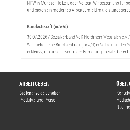
NRW in Münster. Teilzeit oder Vollzeit. Wir setzen uns für so
und bieten ein modernes Arbeitsumfeld mit leistungsgere
Bürofachkraft (m/w/d)
30.07.2026 /
Sozialverband VdK Nordrhein-Westfalen e.V.
Wir suchen eine Bürofachkraft (m/w/d) in Vollzeit für de
in Neuss, um unser Team in der Förderung sozialer Gerecht
ARBEITGEBER
ÜBER 
Stellenanzeige schalten
Kontak
Produkte und Preise
Mediad
Nachric