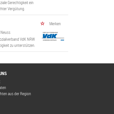
ziale Gerechtigkeit ein
chter Vergütung.
Merken
/ Neuss
n Sozialverband VdK NRW
igkeit zu unterstützen.
UNS
t
aten
hten aus der Region