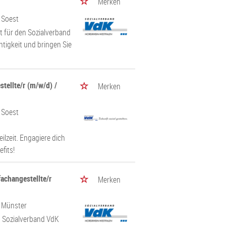
Merken
/ Soest
it für den Sozialverband
tigkeit und bringen Sie
tellte/r (m/w/d) /
Merken
/ Soest
ilzeit. Engagiere dich
efits!
achangestellte/r
Merken
/ Münster
m Sozialverband VdK