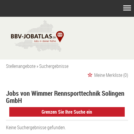
Stellenangebote
Suchergebnisse
Meine Merkliste
(0)
Jobs von Wimmer Rennsporttechnik Solingen
GmbH
Grenzen Sie Ihre Suche ein
Keine Suchergebnisse gefunden.