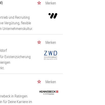
d)
Merken
rtrieb und Recruiting
ve Vergütung, flexible
den Unternehmenskultur.
Merken
ldorf
für Existenzsicherung
ierigen
rkt.
Merken
ebeck in Ratingen.
 für Deine Karriere im