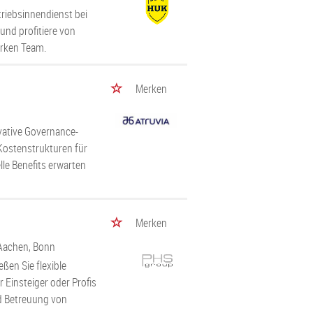
riebsinnendienst bei
nd profitiere von
arken Team.
Merken
vative Governance-
 Kostenstrukturen für
lle Benefits erwarten
Merken
 Aachen, Bonn
ßen Sie flexible
r Einsteiger oder Profis
nd Betreuung von