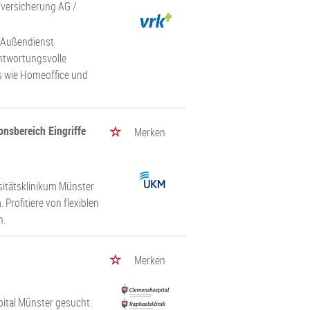
sversicherung AG
/
 Außendienst
antwortungsvolle
ts wie Homeoffice und
onsbereich Eingriffe
Merken
sitätsklinikum Münster
 Profitiere von flexiblen
n.
Merken
pital Münster gesucht.