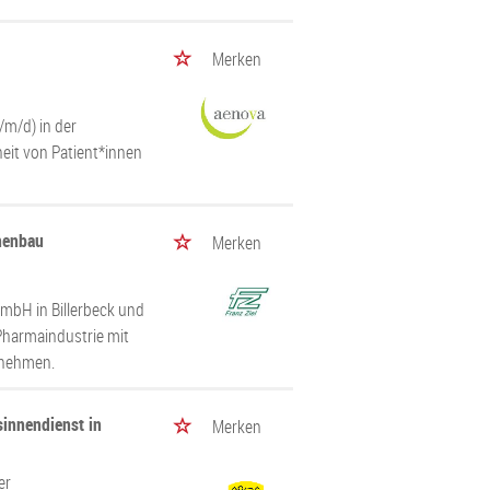
Merken
/m/d) in der
eit von Patient*innen
nenbau
Merken
GmbH in Billerbeck und
 Pharmaindustrie mit
rnehmen.
innendienst in
Merken
er