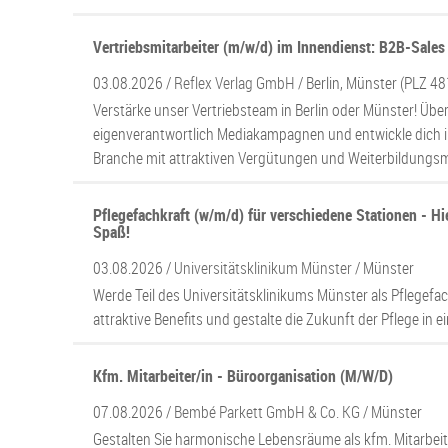
Vertriebsmitarbeiter (m/w/d) im Innendienst: B2B-Sale
03.08.2026 /
Reflex Verlag GmbH
/ Berlin, Münster (PLZ 4
Verstärke unser Vertriebsteam in Berlin oder Münster! Üb
eigenverantwortlich Mediakampagnen und entwickle dich i
Branche mit attraktiven Vergütungen und Weiterbildungsm
Pflegefachkraft (w/m/d) für verschiedene Stationen - Hi
Spaß!
03.08.2026 /
Universitätsklinikum Münster
/ Münster
Werde Teil des Universitätsklinikums Münster als Pflegefa
attraktive Benefits und gestalte die Zukunft der Pflege in
Kfm. Mitarbeiter/in - Büroorganisation (M/W/D)
07.08.2026 /
Bembé Parkett GmbH & Co. KG
/ Münster
Gestalten Sie harmonische Lebensräume als kfm. Mitarbeit