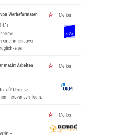
s von Werbeformaten
Merken
8143)
ernehme
n einer innovativen
öglichkeiten.
er macht Arbeiten
Merken
chkraft! Genieße
 einem innovativen Team.
Merken
er/in –