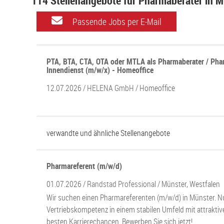
114 Stellenangebote für Pharmaberater in 
Passende Jobs per E-Mail
PTA, BTA, CTA, OTA oder MTLA als Pharmaberater / Pha
Innendienst (m/w/x) - Homeoffice
12.07.2026 /
HELENA GmbH
/ Homeoffice
verwandte und ähnliche Stellenangebote
Pharmareferent (m/w/d)
01.07.2026 /
Randstad Professional
/ Münster, Westfalen
Wir suchen einen Pharmareferenten (m/w/d) in Münster. Nu
Vertriebskompetenz in einem stabilen Umfeld mit attrakti
besten Karrierechancen. Bewerben Sie sich jetzt!