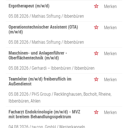
Ergotherapeut (m/w/d)
Merken
05.08.2026 /
Mathias Stiftung
/ Ibbenbüren
Operationstechnischer Assistent (OTA)
Merken
(m/w/d)
05.08.2026 /
Mathias Stiftung
/ Ibbenbüren
Maschinen- und Anlagenführer -
Merken
Oberflächentechnik (m/w/d)
05.08.2026 /
Gerhardi – Ibbenbüren
/ Ibbenbüren
Teamleiter (m/w/d) freiberuflich im
Merken
Außendienst
05.08.2026 /
PHS Group
/ Recklinghausen, Bocholt, Rheine,
Ibbenbüren, Ahlen
Facharzt Endokrinologie (m/w/d) - MVZ
Merken
mit breitem Behandlungsspektrum
04.08.2026 /
tw.con. GmbH
/ Westerkappeln